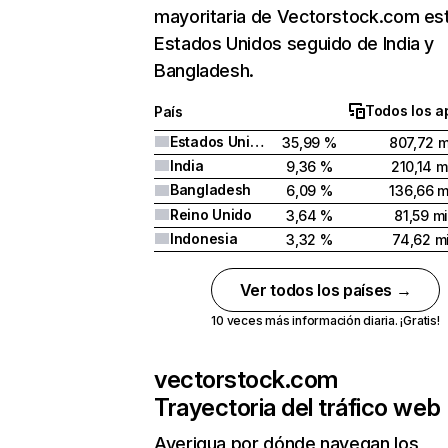
mayoritaria de Vectorstock.com es
Estados Unidos seguido de India y
Bangladesh.
Todos los a
País
Estados Unidos
35,99 %
807,72 m
India
9,36 %
210,14 m
Bangladesh
6,09 %
136,66 m
Reino Unido
3,64 %
81,59 mi
Indonesia
3,32 %
74,62 mi
Ver todos los países →
10 veces más información diaria. ¡Gratis!
vectorstock.com
Trayectoria del tráfico web
Averigua por dónde navegan los