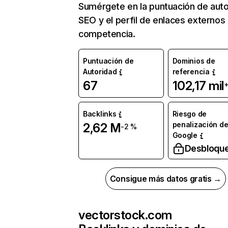
Sumérgete en la puntuación de auto
SEO y el perfil de enlaces externos
competencia.
Puntuación de
Dominios de
Autoridad
referencia
67
102,17 mil
+
Backlinks
Riesgo de
penalización d
2,62 M
-2 %
Google
Desbloqu
Consigue más datos gratis →
vectorstock.com