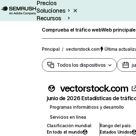
Precios
Soluciones
Recursos
Empresas
Comprueba el tráfico web
Web principale
Principal
/
vectorstock.com
Última actualiz
Todos los dispositivos
j
vectorstock.com
junio de 2026 Estadísticas de tráfic
Programas informáticos y desarrollo
Servicios en línea
Clasificación mundial
:
Rango del país
:
En todo el mundo
Estados Unidos