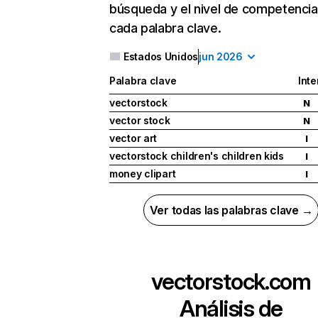
búsqueda y el nivel de competencia
cada palabra clave.
Estados Unidos
jun 2026
Palabra clave
Inte
vectorstock
N
vector stock
N
vector art
I
vectorstock children's children kids
I
money clipart
I
Ver todas las palabras clave →
vectorstock.com
Análisis de