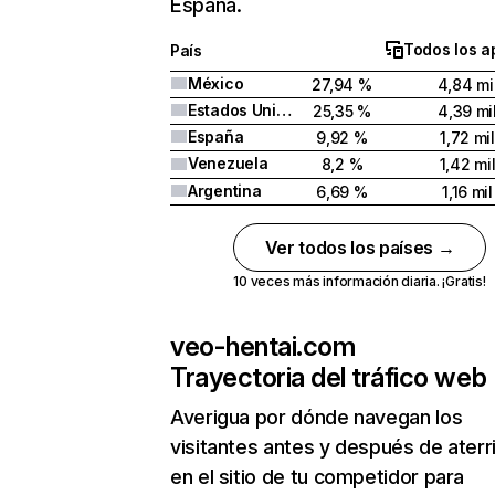
España.
Todos los a
País
México
27,94 %
4,84 mi
Estados Unidos
25,35 %
4,39 mi
España
9,92 %
1,72 mil
Venezuela
8,2 %
1,42 mi
Argentina
6,69 %
1,16 mil
Ver todos los países →
10 veces más información diaria. ¡Gratis!
veo-hentai.com
Trayectoria del tráfico web
Averigua por dónde navegan los
visitantes antes y después de aterr
en el sitio de tu competidor para