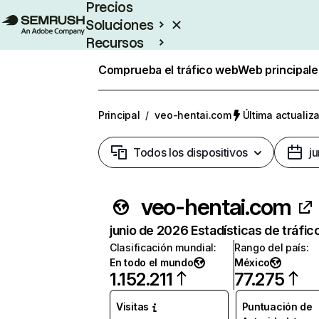
Precios
Soluciones
Recursos
Empresas
Comprueba el tráfico web
Web principale
Principal
/
veo-hentai.com
Última actualiza
Todos los dispositivos
j
veo-hentai.com
junio de 2026 Estadísticas de tráfic
Clasificación mundial
:
Rango del país
:
En todo el mundo
México
1.152.211
77.275
Visitas
Puntuación de