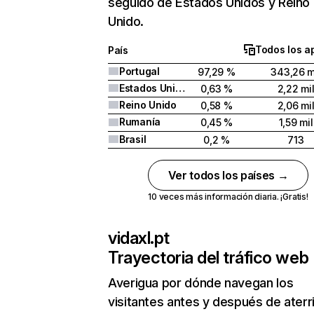
seguido de Estados Unidos y Reino
Unido.
Todos los a
País
Portugal
97,29 %
343,26 m
Estados Unidos
0,63 %
2,22 mi
Reino Unido
0,58 %
2,06 mi
Rumanía
0,45 %
1,59 mil
Brasil
0,2 %
713
Ver todos los países →
10 veces más información diaria. ¡Gratis!
vidaxl.pt
Trayectoria del tráfico web
Averigua por dónde navegan los
visitantes antes y después de aterr