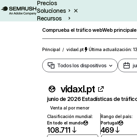
Precios
Soluciones
Recursos
Empresas
Comprueba el tráfico web
Web principale
Principal
/
vidaxl.pt
Última actualización: 1
Todos los dispositivos
j
vidaxl.pt
junio de 2026 Estadísticas de tráfic
Venta al por menor
Clasificación mundial
:
Rango del país
:
En todo el mundo
Portugal
108.711
469