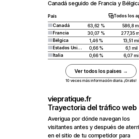
Canadá seguido de Francia y Bélgic
Todos los a
País
Canadá
63,62 %
586,8 mi
Francia
30,07 %
277,35 m
Bélgica
1,46 %
13,51 mi
Estados Unidos
0,66 %
6,1 mil
Italia
0,66 %
6,07 mi
Ver todos los países →
10 veces más información diaria. ¡Gratis!
viepratique.fr
Trayectoria del tráfico web
Averigua por dónde navegan los
visitantes antes y después de aterr
en el sitio de tu competidor para