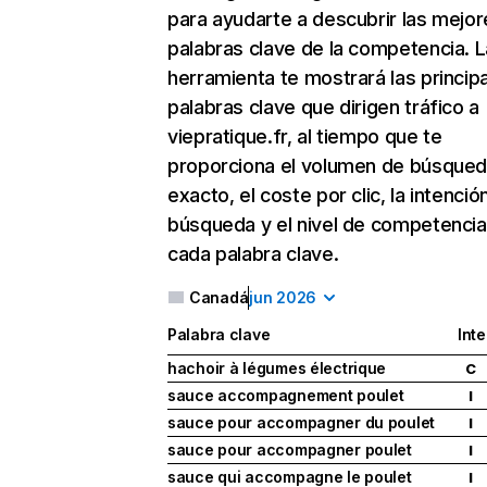
para ayudarte a descubrir las mejor
palabras clave de la competencia. L
herramienta te mostrará las princip
palabras clave que dirigen tráfico a
viepratique.fr, al tiempo que te
proporciona el volumen de búsque
exacto, el coste por clic, la intenció
búsqueda y el nivel de competencia
cada palabra clave.
Canadá
jun 2026
Palabra clave
Int
hachoir à légumes électrique
C
sauce accompagnement poulet
I
sauce pour accompagner du poulet
I
sauce pour accompagner poulet
I
sauce qui accompagne le poulet
I