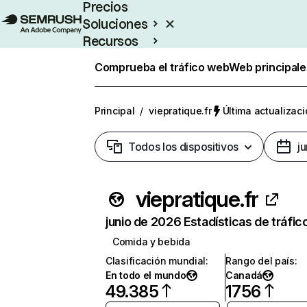
Precios
Soluciones
Recursos
Empresas
Comprueba el tráfico web
Web principale
Principal
/
viepratique.fr
Última actualizaci
Todos los dispositivos
j
viepratique.fr
junio de 2026 Estadísticas de tráfic
Comida y bebida
Clasificación mundial
:
Rango del país
:
En todo el mundo
Canadá
49.385
1756