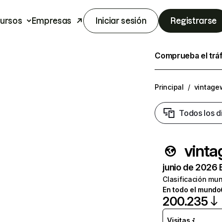
ursos
Empresas
Iniciar sesión
Registrarse
Comprueba el trá
Principal
/
vintage
Todos los d
vinta
junio de 2026 
Clasificación mun
En todo el mundo
200.235
Visitas