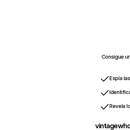
Consigue un
Espía la
Identifi
Revela l
vintagewho