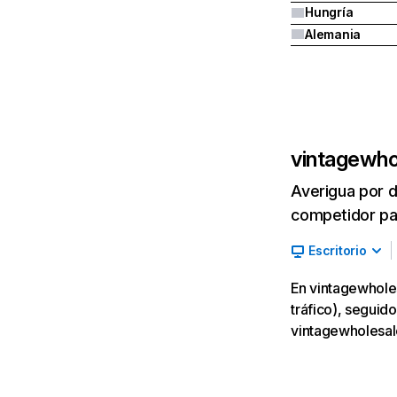
Hungría
Alemania
vintagewho
Averigua por d
competidor par
Escritorio
En vintagewhole
tráfico), seguid
vintagewholesale