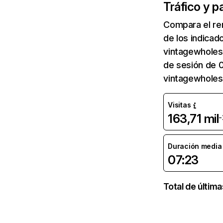
Tráfico y p
Compara el re
de los indicad
vintagewholesa
de sesión de 0
vintagewholesa
Visitas
163,71 mil
-
Duración media d
07:23
Total de últim