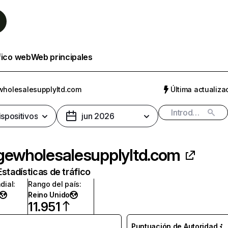
fico web
Web principales
wholesalesupplyltd.com
Última actualizac
ispositivos
jun 2026
gewholesalesupplyltd.com
Estadísticas de tráfico
dial
:
Rango del país
:
Reino Unido
11.951
Puntuación de Autoridad