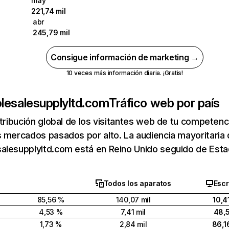
may
221,74 mil
abr
245,79 mil
Consigue información de marketing →
10 veces más información diaria. ¡Gratis!
lesalesupplyltd.com
Tráfico web por país
stribución global de los visitantes web de tu competen
 mercados pasados por alto. La audiencia mayoritaria
alesupplyltd.com está en Reino Unido seguido de Esta
Todos los aparatos
Escr
85,56 %
140,07 mil
10,4
4,53 %
7,41 mil
48,
1,73 %
2,84 mil
86,1