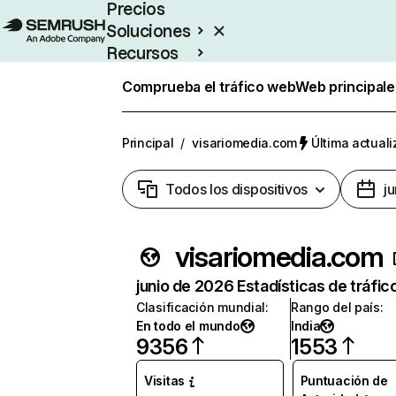
Precios
Soluciones
Recursos
Empresas
Comprueba el tráfico web
Web principale
Principal
/
visariomedia.com
Última actuali
Todos los dispositivos
j
visariomedia.com
junio de 2026 Estadísticas de tráfic
Clasificación mundial
:
Rango del país
:
En todo el mundo
India
9356
1553
Visitas
Puntuación de