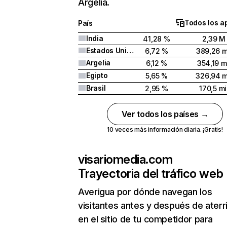
Argelia.
Todos los a
País
India
41,28 %
2,39 M
Estados Unidos
6,72 %
389,26 m
Argelia
6,12 %
354,19 m
Egipto
5,65 %
326,94 m
Brasil
2,95 %
170,5 mi
Ver todos los países →
10 veces más información diaria. ¡Gratis!
visariomedia.com
Trayectoria del tráfico web
Averigua por dónde navegan los
visitantes antes y después de aterr
en el sitio de tu competidor para