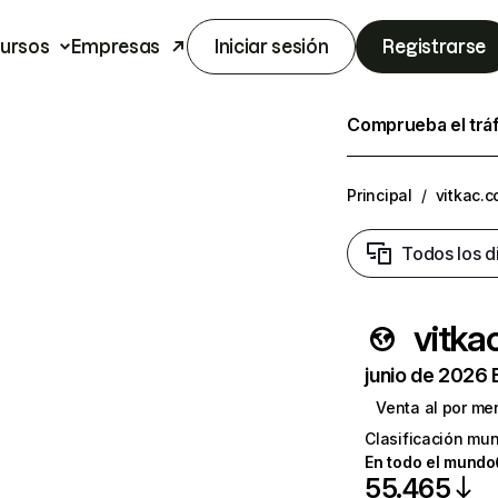
ursos
Empresas
Iniciar sesión
Registrarse
Comprueba el trá
Principal
/
vitkac.
Todos los d
vitka
junio de 2026 
Venta al por me
Clasificación mun
En todo el mundo
55.465