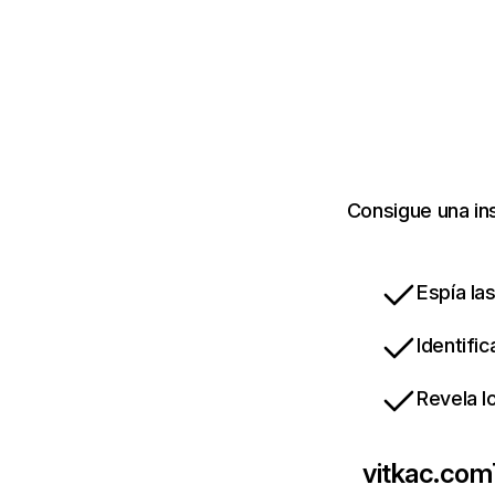
Consigue una in
Espía la
Identifi
Revela l
vitkac.com