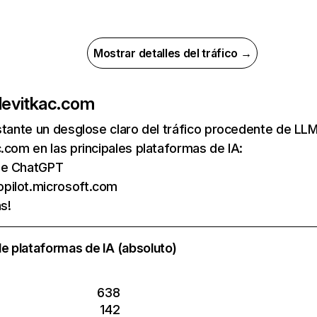
Mostrar detalles del tráfico →
de
vitkac.com
nstante un desglose claro del tráfico procedente de 
.com en las principales plataformas de IA:
 de ChatGPT
opilot.microsoft.com
s!
e plataformas de IA (absoluto)
638
142