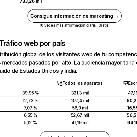
783,26 mil
Consigue información de marketing →
10 veces más información diaria. ¡Gratis!
Tráfico web por país
stribución global de los visitantes web de tu competen
 mercados pasados por alto. La audiencia mayoritaria
uido de Estados Unidos y India.
Todos los aparatos
Escr
39,95 %
321,3 mil
47,1
12,73 %
102,4 mil
60,2
7,07 %
56,9 mil
16,5
6,55 %
52,67 mil
56,5
5,12 %
41,19 mil
64,1