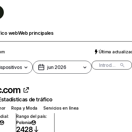
fico web
Web principales
com
Última actualizac
ispositivos
jun 2026
c.com
Estadísticas de tráfico
nor
Ropa y Moda
Servicios en línea
dial
:
Rango del país
:
Polonia
2428