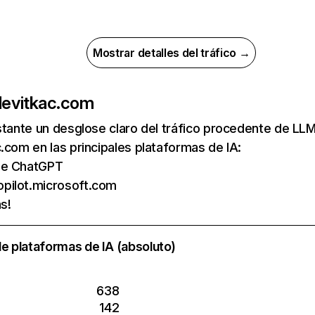
Mostrar detalles del tráfico →
de
vitkac.com
nstante un desglose claro del tráfico procedente de 
.com en las principales plataformas de IA:
 de ChatGPT
opilot.microsoft.com
s!
e plataformas de IA (absoluto)
638
142