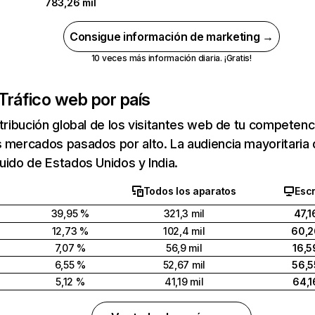
783,26 mil
Consigue información de marketing →
10 veces más información diaria. ¡Gratis!
Tráfico web por país
stribución global de los visitantes web de tu competen
 mercados pasados por alto. La audiencia mayoritaria
uido de Estados Unidos y India.
Todos los aparatos
Escr
39,95 %
321,3 mil
47,1
12,73 %
102,4 mil
60,2
7,07 %
56,9 mil
16,5
6,55 %
52,67 mil
56,5
5,12 %
41,19 mil
64,1