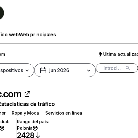
fico web
Web principales
com
Última actualizac
ispositivos
jun 2026
c.com
Estadísticas de tráfico
nor
Ropa y Moda
Servicios en línea
dial
:
Rango del país
:
Polonia
2428