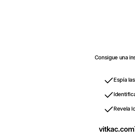
Consigue una in
Espía la
Identifi
Revela l
vitkac.com