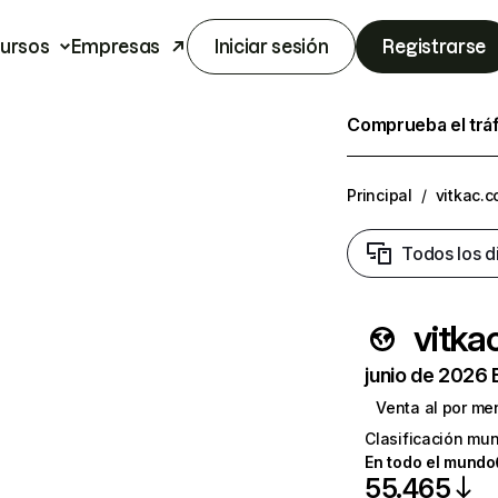
ursos
Empresas
Iniciar sesión
Registrarse
Comprueba el trá
Principal
/
vitkac.
Todos los d
vitka
junio de 2026 
Venta al por me
Clasificación mun
En todo el mundo
55.465