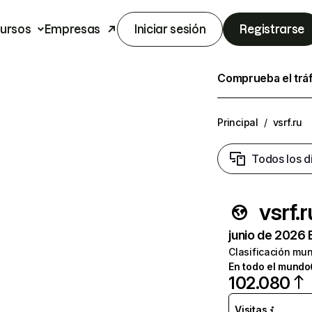
ursos
Empresas
Iniciar sesión
Registrarse
Comprueba el trá
Principal
/
vsrf.ru
Todos los d
vsrf.r
junio de 2026 
Clasificación mun
En todo el mundo
102.080
Visitas