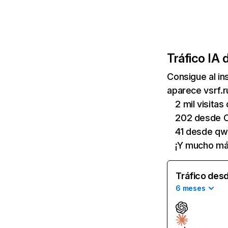
Tráfico IA 
Consigue al i
aparece vsrf.r
2 mil visita
202 desde 
41 desde qw
¡Y mucho má
Tráfico desd
6 meses