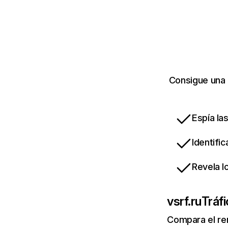
Consigue una 
Espía la
Identifi
Revela l
vsrf.ru
Tráfi
Compara el re