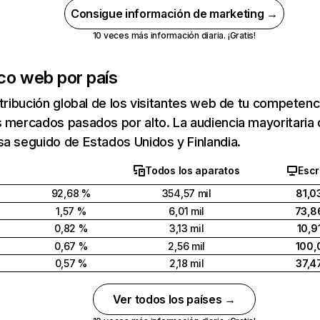
Consigue información de marketing →
10 veces más información diaria. ¡Gratis!
ico web por país
stribución global de los visitantes web de tu competen
 mercados pasados por alto. La audiencia mayoritaria 
a seguido de Estados Unidos y Finlandia.
Todos los aparatos
Escr
92,68 %
354,57 mil
81,0
1,57 %
6,01 mil
73,8
0,82 %
3,13 mil
10,9
0,67 %
2,56 mil
100,
0,57 %
2,18 mil
37,4
Ver todos los países →