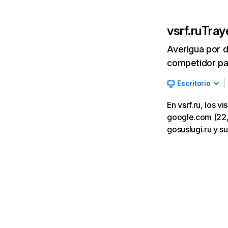
vsrf.ru
Tray
Averigua por d
competidor par
Escritorio
En vsrf.ru, los 
google.com (22,73
gosuslugi.ru y su