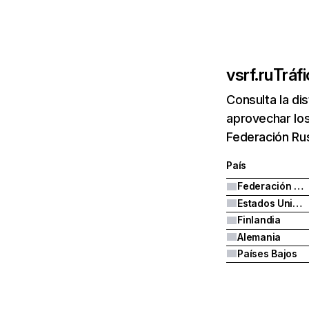
vsrf.ru
Tráf
Consulta la di
aprovechar los
Federación Rus
País
Federación Rusa
Estados Unidos
Finlandia
Alemania
Países Bajos