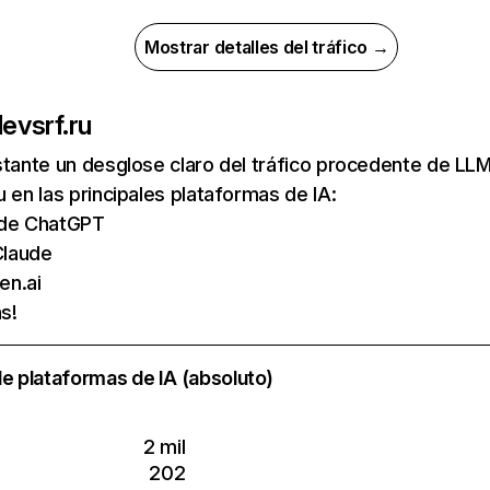
Mostrar detalles del tráfico →
de
vsrf.ru
nstante un desglose claro del tráfico procedente de 
u en las principales plataformas de IA:
s de ChatGPT
Claude
en.ai
s!
e plataformas de IA (absoluto)
2 mil
202