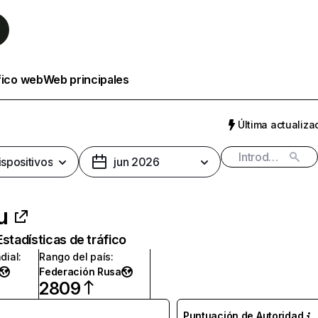
fico web
Web principales
Última actualizac
ispositivos
jun 2026
u
Estadísticas de tráfico
dial
:
Rango del país
:
Federación Rusa
2809
Puntuación de Autoridad