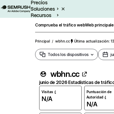
Precios
Soluciones
Recursos
Empresas
Comprueba el tráfico web
Web principale
Principal
/
wbhn.cc
Última actualización: 1
Todos los dispositivos
j
wbhn.cc
junio de 2026 Estadísticas de tráfic
Visitas
Puntuación de
Autoridad
N/A
N/A