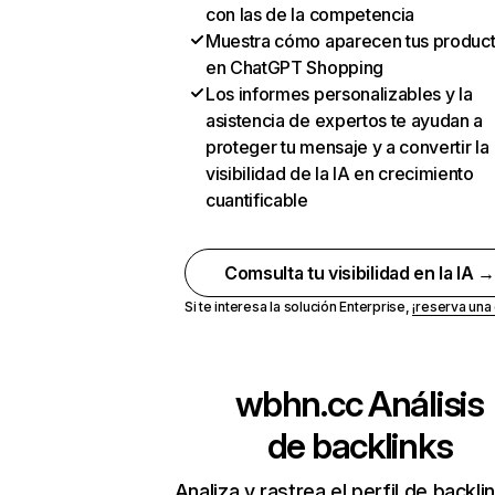
con las de la competencia
Muestra cómo aparecen tus produc
en ChatGPT Shopping
Los informes personalizables y la
asistencia de expertos te ayudan a
proteger tu mensaje y a convertir la
visibilidad de la IA en crecimiento
cuantificable
Comsulta tu visibilidad en la IA 
Si te interesa la solución Enterprise,
¡reserva un
wbhn.cc
Análisis
de backlinks
Analiza y rastrea el perfil de backli