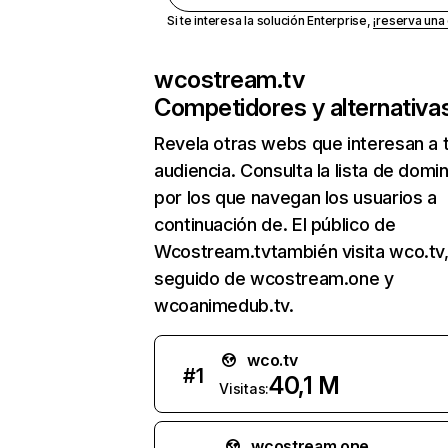
Si te interesa la solución Enterprise,
¡reserva un
wcostream.tv
Competidores y alternativa
Revela otras webs que interesan a 
audiencia. Consulta la lista de domi
por los que navegan los usuarios a
continuación de. El público de
Wcostream.tvtambién visita wco.tv
seguido de wcostream.one y
wcoanimedub.tv.
wco.tv
#
1
40,1 M
Visitas:
wcostream.one