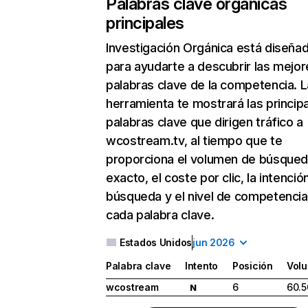
Palabras clave orgánicas
principales
Investigación Orgánica
está diseña
para ayudarte a descubrir las mejor
palabras clave de la competencia. L
herramienta te mostrará las princip
palabras clave que dirigen tráfico a
wcostream.tv, al tiempo que te
proporciona el volumen de búsque
exacto, el coste por clic, la intenció
búsqueda y el nivel de competencia
cada palabra clave.
Estados Unidos
jun 2026
Palabra clave
Intento
Posición
Vol
wcostream
6
60.5
N