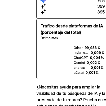
615
399
395
Tráfico desde plataformas de IA
(porcentaje del total)
Último mes
Other
99,983 %
layla-network.ai
0,009 %
ChatGPT
0,004 %
Gemini
0,002 %
character.ai
0,001 %
a2e.ai
0,001 %
¿Necesitas ayuda para ampliar la
visibilidad de tu búsqueda de IA y la
presencia de tu marca? Prueba nue