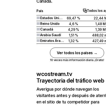
Canadá.
Todos los a
País
Estados Unidos
69,47 %
22,44 
Reino Unido
4,6 %
1,48 M
Canadá
4,29 %
1,39 M
Arabia Saudí
1,51 %
488,02 m
Emiratos Árabes Unidos
1,32 %
427,49 m
Ver todos los países →
10 veces más información diaria. ¡Gratis!
wcostream.tv
Trayectoria del tráfico web
Averigua por dónde navegan los
visitantes antes y después de aterr
en el sitio de tu competidor para