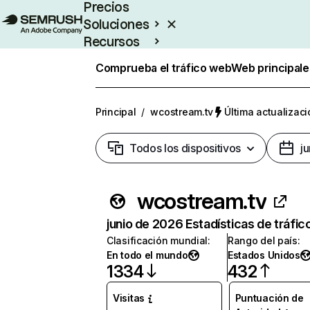
Precios
Soluciones
Recursos
Empresas
Comprueba el tráfico web
Web principale
Principal
/
wcostream.tv
Última actualizaci
Todos los dispositivos
j
wcostream.tv
junio de 2026 Estadísticas de tráfic
Clasificación mundial
:
Rango del país
:
En todo el mundo
Estados Unidos
1334
432
Visitas
Puntuación de