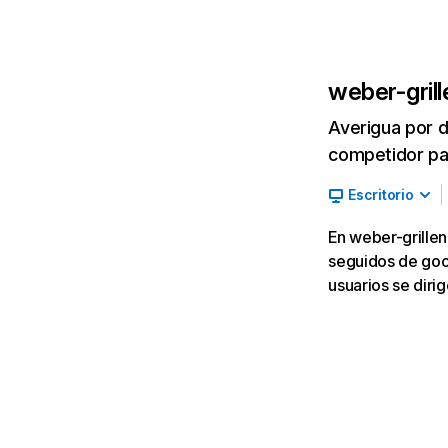
weber-grill
Averigua por d
competidor par
Escritorio
En weber-grillen
seguidos de goog
usuarios se dir