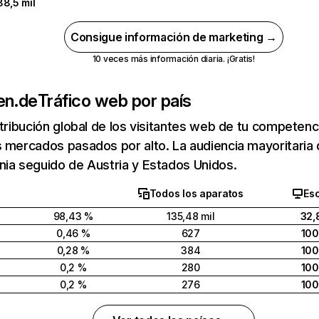
88,5 mil
Consigue información de marketing →
10 veces más información diaria. ¡Gratis!
en.de
Tráfico web por país
stribución global de los visitantes web de tu competen
 mercados pasados por alto. La audiencia mayoritaria 
ia seguido de Austria y Estados Unidos.
Todos los aparatos
Esc
98,43 %
135,48 mil
32,
0,46 %
627
100
0,28 %
384
100
0,2 %
280
100
0,2 %
276
100