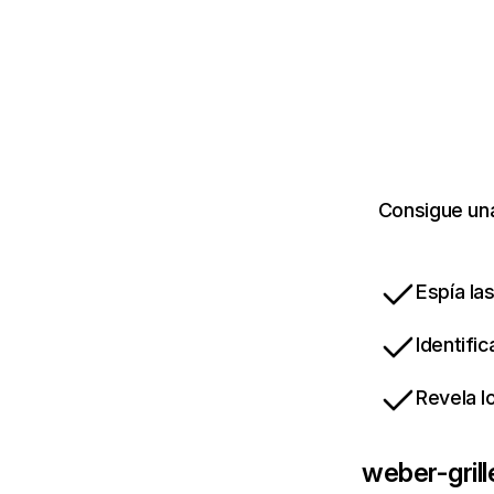
Consigue una
Espía la
Identifi
Revela l
weber-grill