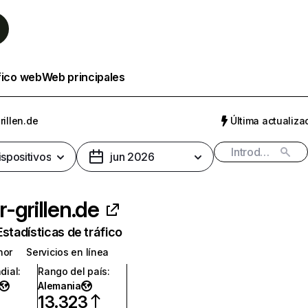
fico web
Web principales
illen.de
Última actualizac
ispositivos
jun 2026
-grillen.de
Estadísticas de tráfico
nor
Servicios en línea
dial
:
Rango del país
:
Alemania
13.323