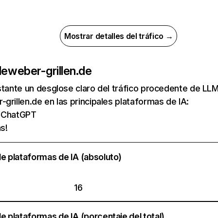
Mostrar detalles del tráfico →
de
weber-grillen.de
nstante un desglose claro del tráfico procedente de 
grillen.de en las principales plataformas de IA:
e ChatGPT
s!
e plataformas de IA (absoluto)
16
e plataformas de IA (porcentaje del total)