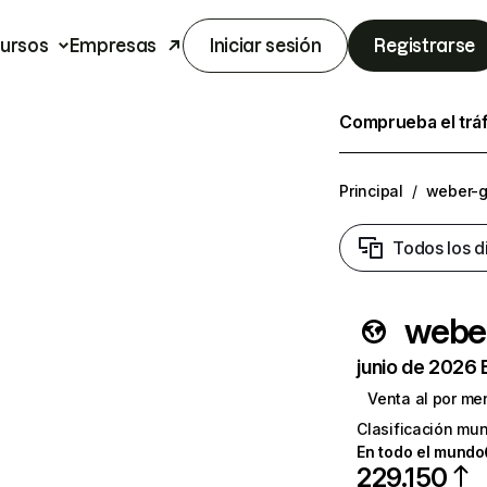
ursos
Empresas
Iniciar sesión
Registrarse
Comprueba el trá
Principal
/
weber-gr
Todos los d
weber
junio de 2026 
Venta al por me
Clasificación mun
En todo el mundo
229.150