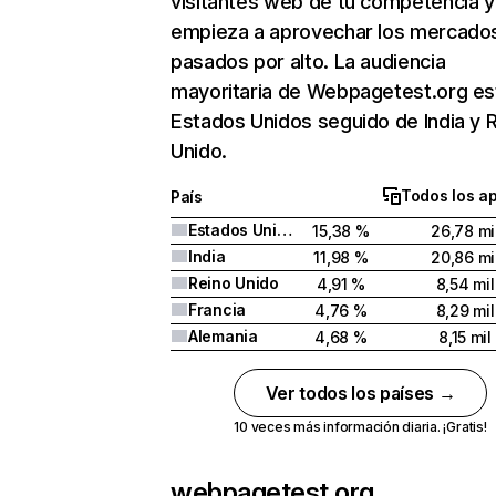
visitantes web de tu competencia y
empieza a aprovechar los mercado
pasados por alto. La audiencia
mayoritaria de Webpagetest.org es
Estados Unidos seguido de India y 
Unido.
Todos los a
País
Estados Unidos
15,38 %
26,78 mi
India
11,98 %
20,86 mi
Reino Unido
4,91 %
8,54 mil
Francia
4,76 %
8,29 mil
Alemania
4,68 %
8,15 mil
Ver todos los países →
10 veces más información diaria. ¡Gratis!
webpagetest.org