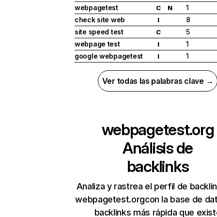
webpagetest
1
C
N
check site web
8
I
site speed test
5
C
webpage test
1
I
google webpagetest
1
I
Ver todas las palabras clave →
webpagetest.org
Análisis de
backlinks
Analiza y rastrea el perfil de backli
webpagetest.orgcon la base de da
backlinks más rápida que exist