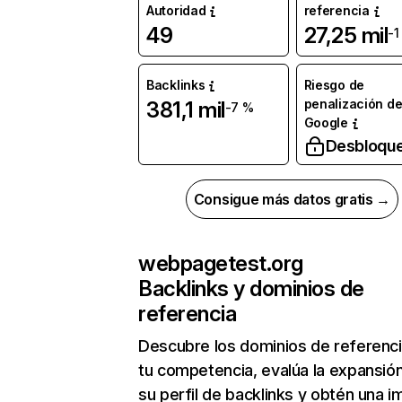
Autoridad
referencia
49
27,25 mil
-1
Backlinks
Riesgo de
penalización d
381,1 mil
-7 %
Google
Desbloqu
Consigue más datos gratis →
webpagetest.org
Backlinks y dominios de
referencia
Descubre los dominios de referenc
tu competencia, evalúa la expansió
su perfil de backlinks y obtén una 