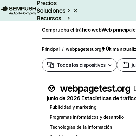
Precios
Soluciones
Recursos
Empresas
Comprueba el tráfico web
Web principale
Principal
/
webpagetest.org
Última actuali
Todos los dispositivos
j
webpagetest.org
junio de 2026 Estadísticas de tráfic
Publicidad y marketing
Programas informáticos y desarrollo
Tecnologías de la Información