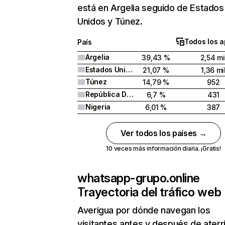
está en Argelia seguido de Estados
Unidos y Túnez.
Todos los a
País
Argelia
39,43 %
2,54 mi
Estados Unidos
21,07 %
1,36 mi
Túnez
14,79 %
952
República Dominicana
6,7 %
431
Nigeria
6,01 %
387
Ver todos los países →
10 veces más información diaria. ¡Gratis!
whatsapp-grupo.online
Trayectoria del tráfico web
Averigua por dónde navegan los
visitantes antes y después de aterr