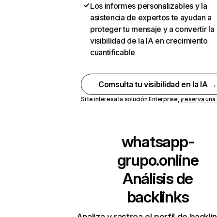
Los informes personalizables y la
asistencia de expertos te ayudan a
proteger tu mensaje y a convertir la
visibilidad de la IA en crecimiento
cuantificable
Comsulta tu visibilidad en la IA 
Si te interesa la solución Enterprise,
¡reserva un
whatsapp-
grupo.online
Análisis de
backlinks
Analiza y rastrea el perfil de backli