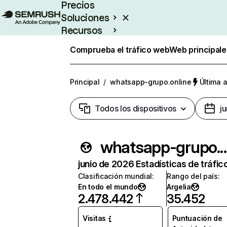
Precios
Soluciones
Recursos
Empresas
Comprueba el tráfico web
Web principale
Principal
/
whatsapp-grupo.online
Última a
Todos los dispositivos
j
whatsapp-grupo
junio de 2026 Estadísticas de tráfic
Clasificación mundial
:
Rango del país
:
En todo el mundo
Argelia
2.478.442
35.452
Visitas
Puntuación de