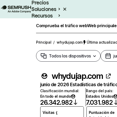
Precios
Soluciones
Recursos
Empresas
Comprueba el tráfico web
Web principale
Principal
/
whydujap.com
Última actualizac
Todos los dispositivos
j
whydujap.com
junio de 2026 Estadísticas de tráfic
Clasificación mundial
:
Rango del país
:
En todo el mundo
Estados Unidos
26.342.982
7.031.982
Visitas
Puntuación de