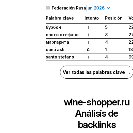
Federación Rusa
jun 2026
Palabra clave
Intento
Posición
V
бурбон
5
2
I
санто стефано
8
27
I
маргарита
4
2
I
canti asti
1
1
C
santo stefano
4
9
I
Ver todas las palabras clave →
wine-shopper.ru
Análisis de
backlinks