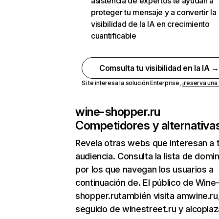
asistencia de expertos te ayudan a
proteger tu mensaje y a convertir la
visibilidad de la IA en crecimiento
cuantificable
Comsulta tu visibilidad en la IA 
Si te interesa la solución Enterprise,
¡reserva un
wine-shopper.ru
Competidores y alternativa
Revela otras webs que interesan a 
audiencia. Consulta la lista de domi
por los que navegan los usuarios a
continuación de. El público de Wine
shopper.rutambién visita amwine.ru
seguido de winestreet.ru y alcoplaz