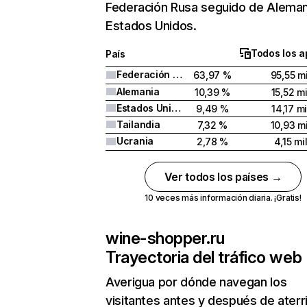
Federación Rusa seguido de Aleman
Estados Unidos.
Todos los a
País
Federación Rusa
63,97 %
95,55 mi
Alemania
10,39 %
15,52 mi
Estados Unidos
9,49 %
14,17 mi
Tailandia
7,32 %
10,93 mi
Ucrania
2,78 %
4,15 mi
Ver todos los países →
10 veces más información diaria. ¡Gratis!
wine-shopper.ru
Trayectoria del tráfico web
Averigua por dónde navegan los
visitantes antes y después de aterr