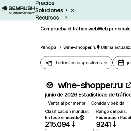
Precios
Soluciones
Recursos
Empresas
Comprueba el tráfico web
Web principale
Principal
/
wine-shopper.ru
Última actualiz
Todos los dispositivos
j
wine-shopper.ru
junio de 2026 Estadísticas de tráfic
Venta al por menor
Comida y bebida
Clasificación mundial
:
Rango del país
:
En todo el mundo
Federación Rusa
215.094
9241