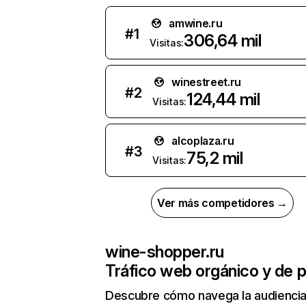
amwine.ru
#
1
306,64 mil
Visitas:
winestreet.ru
#
2
124,44 mil
Visitas:
alcoplaza.ru
#
3
75,2 mil
Visitas:
Ver más competidores →
wine-shopper.ru
Tráfico web orgánico y de 
Descubre cómo navega la audienci