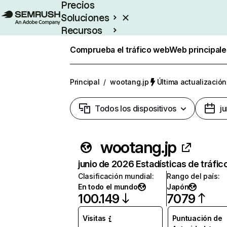
Precios
Soluciones
Recursos
Empresas
Comprueba el tráfico web
Web principale
Principal
/
wootang.jp
Última actualización
Todos los dispositivos
j
wootang.jp
junio de 2026 Estadísticas de tráfic
Clasificación mundial
:
Rango del país
:
En todo el mundo
Japón
100.149
7079
Visitas
Puntuación de