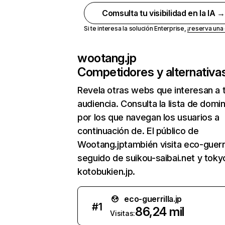
Comsulta tu visibilidad en la IA 
Si te interesa la solución Enterprise,
¡reserva un
wootang.jp
Competidores y alternativa
Revela otras webs que interesan a 
audiencia. Consulta la lista de domi
por los que navegan los usuarios a
continuación de. El público de
Wootang.jptambién visita eco-guerril
seguido de suikou-saibai.net y toky
kotobukien.jp.
eco-guerrilla.jp
#
1
86,24 mil
Visitas: