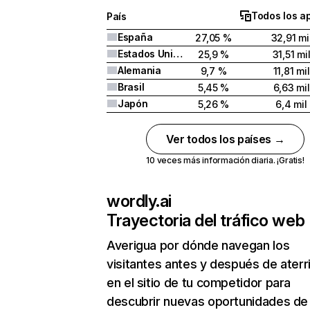
Todos los a
País
España
27,05 %
32,91 mi
Estados Unidos
25,9 %
31,51 mi
Alemania
9,7 %
11,81 mil
Brasil
5,45 %
6,63 mil
Japón
5,26 %
6,4 mil
Ver todos los países →
10 veces más información diaria. ¡Gratis!
wordly.ai
Trayectoria del tráfico web
Averigua por dónde navegan los
visitantes antes y después de aterr
en el sitio de tu competidor para
descubrir nuevas oportunidades de