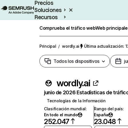
Precios
Soluciones
Recursos
Empresas
Comprueba el tráfico web
Web principale
Principal
/
wordly.ai
Última actualización: 1
Todos los dispositivos
j
wordly.ai
junio de 2026 Estadísticas de tráfic
Tecnologías de la Información
Clasificación mundial
:
Rango del país
:
En todo el mundo
España
252.047
23.048