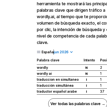
herramienta te mostrará las princip
palabras clave que dirigen tráfico a
wordly.ai, al tiempo que te proporci
volumen de búsqueda exacto, el co
por clic, la intención de búsqueda y 
nivel de competencia de cada palab
clave.
España
jun 2026
Palabra clave
Intento
Pos
wordly
2
N
wordly ai
1
N
traduccion en simultaneo
1
I
traducción simultánea
1
I
traductor español arabe
37
I
Ver todas las palabras clave →