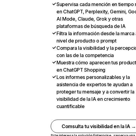
Supervisa cada mención en tiempo 
en ChatGPT, Perplexity, Gemini, Go
AI Mode, Claude, Grok y otras
plataformas de búsqueda de IA
Filtra la información desde la marca 
nivel de producto o prompt
Compara la visibilidad y la percepci
con las de la competencia
Muestra cómo aparecen tus produc
en ChatGPT Shopping
Los informes personalizables y la
asistencia de expertos te ayudan a
proteger tu mensaje y a convertir la
visibilidad de la IA en crecimiento
cuantificable
Comsulta tu visibilidad en la IA 
Si te interesa la solución Enterprise,
¡reserva un