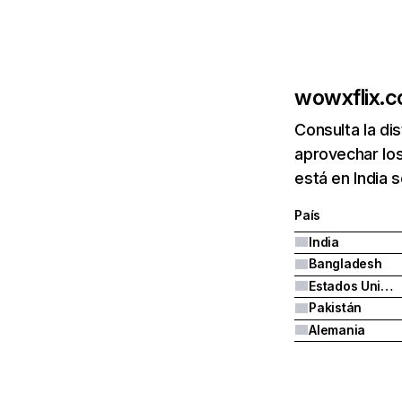
wowxflix.
Consulta la di
aprovechar lo
está en India 
País
India
Bangladesh
Estados Unidos
Pakistán
Alemania