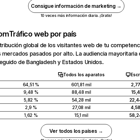
Consigue información de marketing →
10 veces más información diaria. ¡Gratis!
com
Tráfico web por país
stribución global de los visitantes web de tu competen
s mercados pasados por alto. La audiencia mayoritari
seguido de Bangladesh y Estados Unidos.
Todos los aparatos
Escr
64,51 %
601,81 mil
2,7
9,48 %
88,48 mil
15,
5,82 %
54,28 mil
22,4
2,9 %
27,08 mil
4,5
1,62 %
15,1 mil
58,2
Ver todos los países →