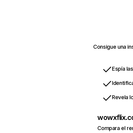
Consigue una in
Espía la
Identifi
Revela l
wowxflix.
Compara el re