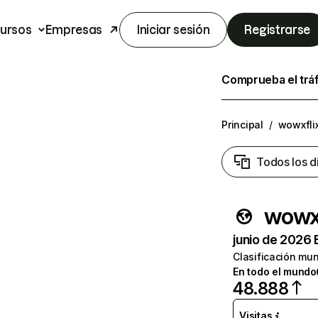
ursos
Empresas
Iniciar sesión
Registrarse
Comprueba el trá
Principal
/
wowxfli
Todos los d
wowx
junio de 2026 
Clasificación mun
En todo el mundo
48.888
Visitas