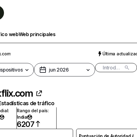
fico web
Web principales
x.com
Última actualizac
ispositivos
jun 2026
flix.com
Estadísticas de tráfico
dial
:
Rango del país
:
India
6207
Puntuación de Autoridad