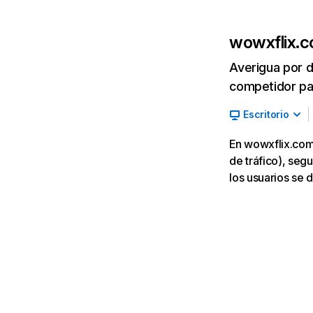
wowxflix.
Averigua por d
competidor par
Escritorio
En wowxflix.com
de tráfico), seg
los usuarios se