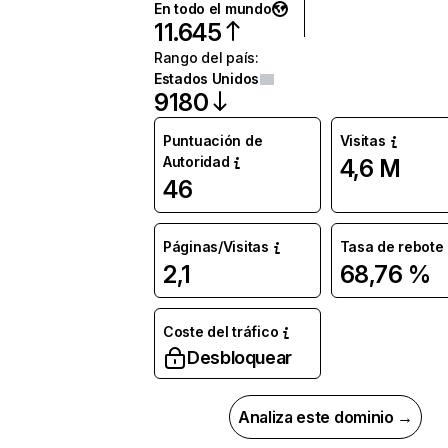
En todo el mundo
11.645
Rango del país
:
Estados Unidos
9180
Puntuación de
Visitas
Autoridad
4,6 M
46
Páginas/Visitas
Tasa de rebote
2,1
68,76 %
Coste del tráfico
Desbloquear
Analiza este dominio →