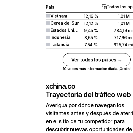
Todos los ap
País
Vietnam
12,16 %
1,01 M
Corea del Sur
12,12 %
1,01 M
Estados Unidos
9,45 %
784,19 mi
Indonesia
8,65 %
717,66 mi
Tailandia
7,54 %
625,74 mi
Ver todos los países →
10 veces más información diaria. ¡Gratis!
xchina.co
Trayectoria del tráfico web
Averigua por dónde navegan los
visitantes antes y después de aterr
en el sitio de tu competidor para
descubrir nuevas oportunidades de