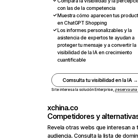
Compara la visibilidad y la percepci
con las de la competencia
Muestra cómo aparecen tus produc
en ChatGPT Shopping
Los informes personalizables y la
asistencia de expertos te ayudan a
proteger tu mensaje y a convertir la
visibilidad de la IA en crecimiento
cuantificable
Comsulta tu visibilidad en la IA 
Si te interesa la solución Enterprise,
¡reserva un
xchina.co
Competidores y alternativa
Revela otras webs que interesan a 
audiencia. Consulta la lista de domi