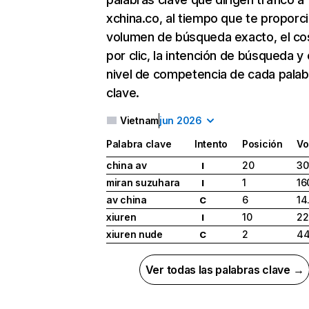
xchina.co, al tiempo que te proporci
volumen de búsqueda exacto, el co
por clic, la intención de búsqueda y 
nivel de competencia de cada palab
clave.
Vietnam
jun 2026
Palabra clave
Intento
Posición
Vo
china av
20
30
I
miran suzuhara
1
16
I
av china
6
14
C
xiuren
10
22
I
xiuren nude
2
4
C
Ver todas las palabras clave →