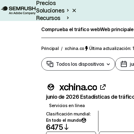
Precios
Soluciones
Recursos
Empresas
Comprueba el tráfico web
Web principale
Principal
/
xchina.co
Última actualización: 
Todos los dispositivos
j
xchina.co
junio de 2026 Estadísticas de tráfic
Servicios en línea
Clasificación mundial
:
En todo el mundo
6475