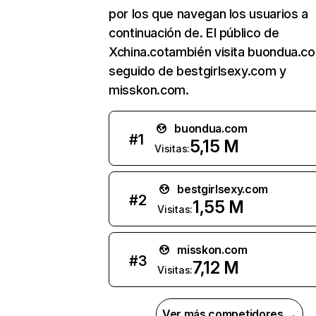
por los que navegan los usuarios a
continuación de. El público de
Xchina.cotambién visita buondua.c
seguido de bestgirlsexy.com y
misskon.com.
buondua.com
#
1
5,15 M
Visitas:
bestgirlsexy.com
#
2
1,55 M
Visitas:
misskon.com
#
3
7,12 M
Visitas:
Ver más competidores →