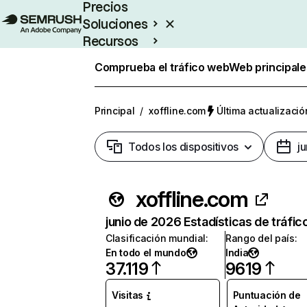
Precios
Soluciones
Recursos
Empresas
Comprueba el tráfico web
Web principale
Principal
/
xoffline.com
Última actualizació
Todos los dispositivos
j
xoffline.com
junio de 2026 Estadísticas de tráfic
Clasificación mundial
:
Rango del país
:
En todo el mundo
India
37.119
9619
Visitas
Puntuación de