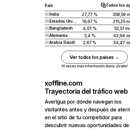
Todos los a
País
India
27,77 %
358,59 m
Estados Unidos
16,67 %
215,25 m
Bangladesh
4,07 %
52,51 mi
Alemania
3,4 %
43,94 mi
Arabia Saudí
2,67 %
34,47 mi
Ver todos los países →
10 veces más información diaria. ¡Gratis!
xoffline.com
Trayectoria del tráfico web
Averigua por dónde navegan los
visitantes antes y después de aterr
en el sitio de tu competidor para
descubrir nuevas oportunidades de