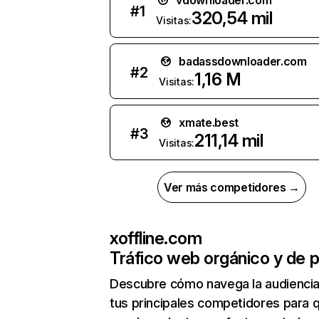
vdownloader.com
#
1
320,54 mil
Visitas:
badassdownloader.com
#
2
1,16 M
Visitas:
xmate.best
#
3
211,14 mil
Visitas:
Ver más competidores →
xoffline.com
Tráfico web orgánico y de 
Descubre cómo navega la audienci
tus principales competidores para 