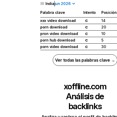
India
jun 2026
Palabra clave
Intento
Posición
xxx video download
14
C
porn download
20
C
pron video download
10
C
porn hub download
5
C
porn video download
30
C
Ver todas las palabras clave →
xoffline.com
Análisis de
backlinks
Analiza y rastrea el perfil de backli