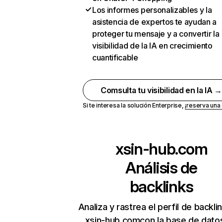
Los informes personalizables y la
asistencia de expertos te ayudan a
proteger tu mensaje y a convertir la
visibilidad de la IA en crecimiento
cuantificable
Comsulta tu visibilidad en la IA 
Si te interesa la solución Enterprise,
¡reserva un
xsin-hub.com
Análisis de
backlinks
Analiza y rastrea el perfil de backli
xsin-hub.comcon la base de dato