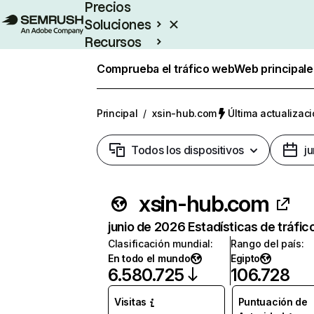
Precios
Soluciones
Recursos
Empresas
Comprueba el tráfico web
Web principale
Principal
/
xsin-hub.com
Última actualizaci
Todos los dispositivos
j
xsin-hub.com
junio de 2026 Estadísticas de tráfic
Clasificación mundial
:
Rango del país
:
En todo el mundo
Egipto
6.580.725
106.728
Visitas
Puntuación de