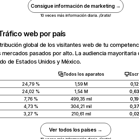
Consigue información de marketing →
10 veces más información diaria. ¡Gratis!
Tráfico web por país
stribución global de los visitantes web de tu competen
 mercados pasados por alto. La audiencia mayoritaria
ido de Estados Unidos y México.
Todos los aparatos
Escr
24,79 %
1,59 M
0,1
24,02 %
1,54 M
0,6
7,76 %
499,35 mil
0,1
4,73 %
304,21 mil
0,3
3,27 %
210,61 mil
0,0
Ver todos los países →