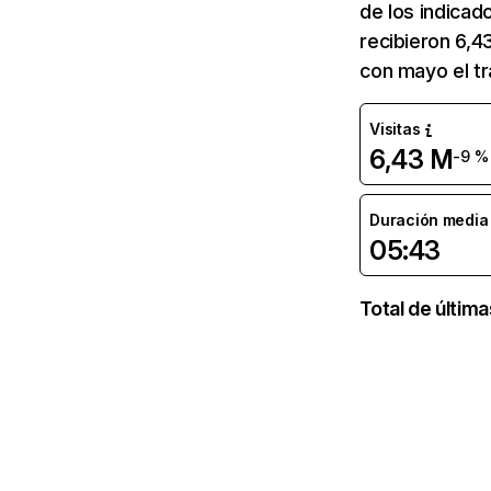
de los indicad
recibieron 6,4
con mayo el tr
Visitas
6,43 M
-9 %
Duración media d
05:43
Total de últim