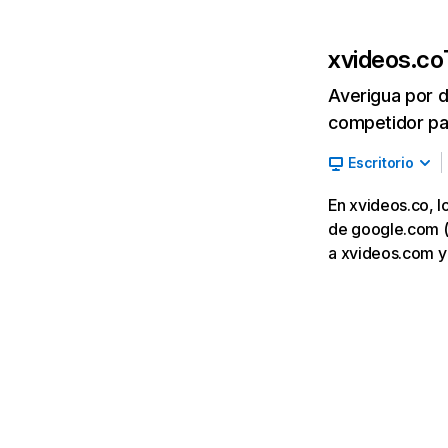
xvideos.co
Averigua por d
competidor par
Escritorio
En xvideos.co, l
de google.com (1
a xvideos.com y