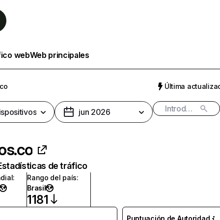
fico web
Web principales
.co
Última actualizac
ispositivos
jun 2026
os.co
Estadísticas de tráfico
dial
:
Rango del país
:
Brasil
1181
Puntuación de Autoridad