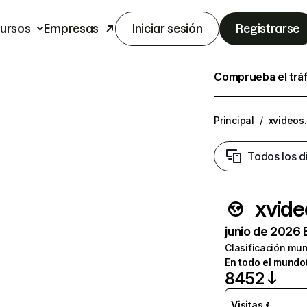
ursos
Empresas
Iniciar sesión
Registrarse
Comprueba el trá
Principal
/
xvideos
Todos los d
xvide
junio de 2026 
Clasificación mun
En todo el mundo
8452
Visitas