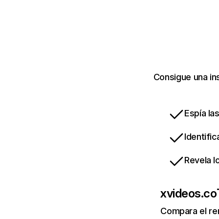
Consigue una in
Espía la
Identifi
Revela l
xvideos.co
Compara el re