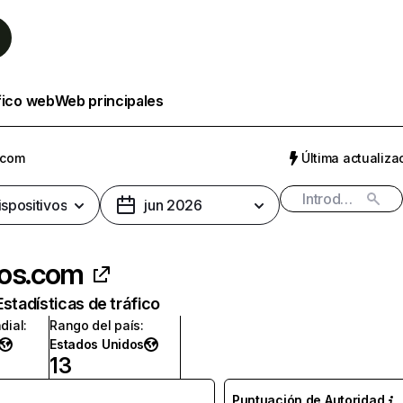
fico web
Web principales
.com
Última actualizac
ispositivos
jun 2026
eos.com
Estadísticas de tráfico
dial
:
Rango del país
:
Estados Unidos
13
Puntuación de Autoridad