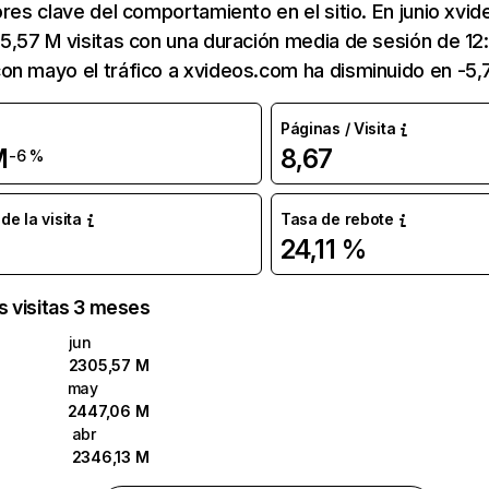
ores clave del comportamiento en el sitio. En junio xvi
5,57 M visitas con una duración media de sesión de 12
on mayo el tráfico a xvideos.com ha disminuido en -5,
Páginas / Visita
M
8,67
-6 %
e la visita
Tasa de rebote
24,11 %
as visitas 3 meses
jun
2305,57 M
may
2447,06 M
abr
2346,13 M