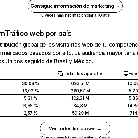
Consigue información de marketing →
10 veces más información diaria. ¡Gratis!
om
Tráfico web por país
stribución global de los visitantes web de tu competen
s mercados pasados por alto. La audiencia mayoritari
s Unidos seguido de Brasil y México.
Todos los aparatos
Escr
30,08 %
693,51 M
10,6
16,03 %
369,57 M
5,7
5,31 %
122,31 M
5,3
3,68 %
84,8 M
14,8
2,57 %
59,29 M
7,1
Ver todos los países →
10 veces más información diaria. ¡Gratis!