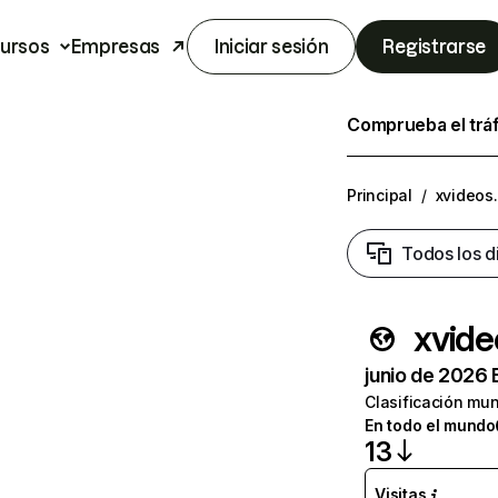
ursos
Empresas
Iniciar sesión
Registrarse
Comprueba el trá
Principal
/
xvideos
Todos los d
xvid
junio de 2026 
Clasificación mun
En todo el mundo
13
Visitas