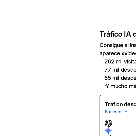
Tráfico IA 
Consigue al i
aparece xvideo
262 mil visi
77 mil desd
55 mil desde 
¡Y mucho má
Tráfico desd
6 meses