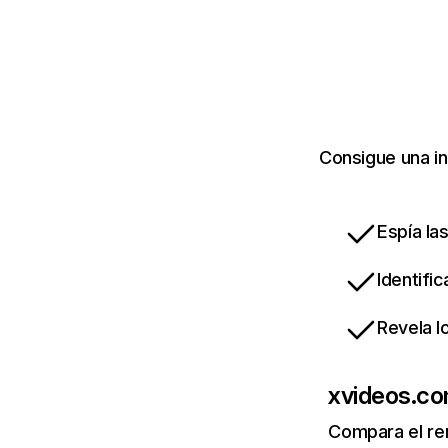
Consigue una in
Espía la
Identifi
Revela l
xvideos.c
Compara el re