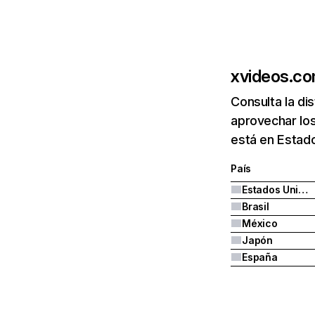
xvideos.c
Consulta la di
aprovechar lo
está en Estado
País
Estados Unidos
Brasil
México
Japón
España