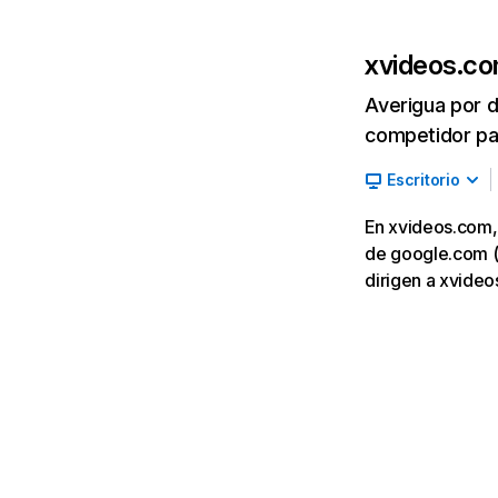
xvideos.c
Averigua por d
competidor par
Escritorio
En xvideos.com, 
de google.com (2
dirigen a xvideo