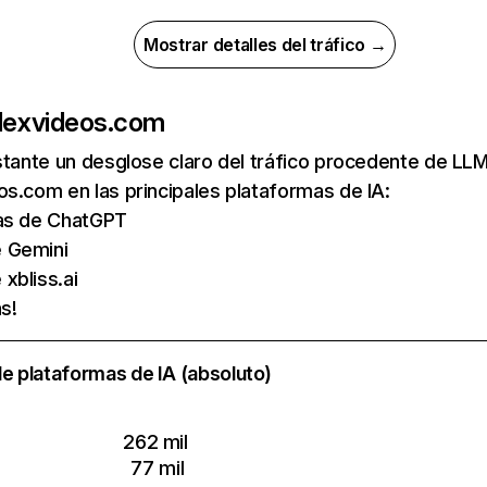
Mostrar detalles del tráfico →
de
xvideos.com
nstante un desglose claro del tráfico procedente de 
s.com en las principales plataformas de IA:
tas de ChatGPT
e Gemini
xbliss.ai
s!
e plataformas de IA (absoluto)
262 mil
77 mil