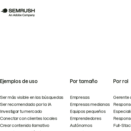
Ejemplos de uso
Por tamaño
Por rol
Ser más visible en las búsquedas
Empresas
Gerente 
Ser recomendado por la IA
Empresas medianas
Responsa
Investigar tu mercado
Equipos pequeños
Especial
Conectar con clientes locales
Emprendedores
Responsa
Crear contenido llamativo
Autónomos
Full-Sta