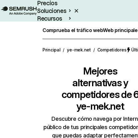
Precios
Soluciones
Recursos
Empresas
Comprueba el tráfico web
Web principale
Principal
/
ye-mek.net
/
Competidores
Últ
Mejores
alternativas y
competidores de 
ye-mek.net
Descubre cómo navega por Intern
público de tus principales competido
que puedas adaptar perfectament