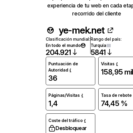
experiencia de tu web en cada eta
recorrido del cliente
ye-mek.net
Clasificación mundial
:
Rango del país
:
En todo el mundo
Turquía
204.921
5841
Puntuación de
Visitas
Autoridad
158,95 mi
36
Páginas/Visitas
Tasa de rebote
1,4
74,45 %
Coste del tráfico
Desbloquear