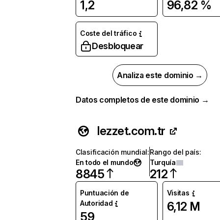
1,2
96,82 %
Coste del tráfico
Desbloquear
Analiza este dominio →
Datos completos de este dominio →
lezzet.com.tr
Clasificación mundial
:
Rango del país
:
En todo el mundo
Turquía
8845
212
Puntuación de
Visitas
Autoridad
6,12 M
59