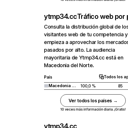
ytmp34.cc
Tráfico web por 
Consulta la distribución global de lo
visitantes web de tu competencia y
empieza a aprovechar los mercado
pasados por alto. La audiencia
mayoritaria de Ytmp34.cc está en
Macedonia del Norte.
Todos los a
País
Macedonia del Norte
100,0 %
85
Ver todos los países →
10 veces más información diaria. ¡Gratis!
ytmp34.cc