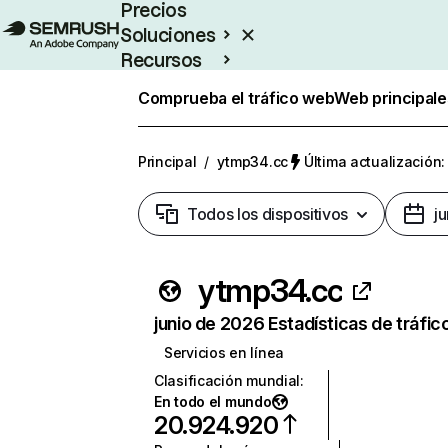
Precios
Soluciones
Recursos
Empresas
Comprueba el tráfico web
Web principale
Principal
/
ytmp34.cc
Última actualización:
Todos los dispositivos
j
ytmp34.cc
junio de 2026 Estadísticas de tráfic
Servicios en línea
Clasificación mundial
:
En todo el mundo
20.924.920