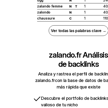
ugg
1
24
N
zalando femme
1
40
N
T
zalondo
1
40
N
chaussure
1
11
C
Ver todas las palabras clave →
zalando.fr
Análisis
de backlinks
Analiza y rastrea el perfil de backli
zalando.frcon la base de datos de ba
más rápida que existe
Descubre el portfolio de backlin
valioso de tu nicho