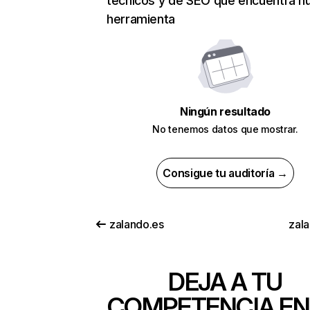
técnicos y de SEO que encuentra n
herramienta
Ningún resultado
No tenemos datos que mostrar.
Consigue tu auditoría →
zalando.es
zala
DEJA A TU
COMPETENCIA EN