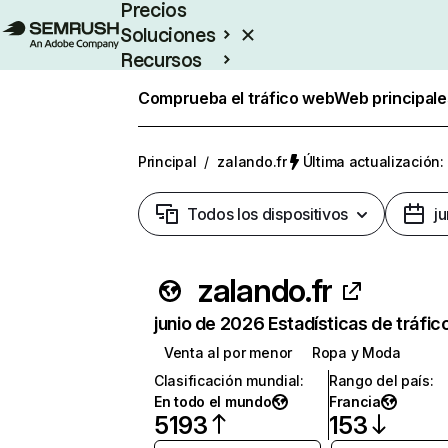
Precios
Soluciones
Recursos
Empresas
Comprueba el tráfico web
Web principale
Principal
/
zalando.fr
Última actualización:
Todos los dispositivos
j
zalando.fr
junio de 2026 Estadísticas de tráfic
Venta al por menor
Ropa y Moda
Clasificación mundial
:
Rango del país
:
En todo el mundo
Francia
5193
153