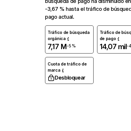
búsqueda de pago ha disminuido e
-3,67 % hasta el tráfico de búsque
pago actual.
Tráfico de búsqueda
Tráfico de bús
orgánica
de pago
7,17 M
14,07 mil
-5 %
-
Cuota de tráfico de
marca
Desbloquear