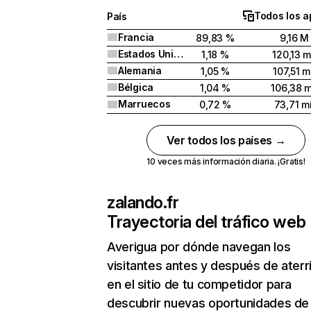
Todos los a
País
Francia
89,83 %
9,16 M
Estados Unidos
1,18 %
120,13 m
Alemania
1,05 %
107,51 m
Bélgica
1,04 %
106,38 m
Marruecos
0,72 %
73,71 mi
Ver todos los países →
10 veces más información diaria. ¡Gratis!
zalando.fr
Trayectoria del tráfico web
Averigua por dónde navegan los
visitantes antes y después de aterr
en el sitio de tu competidor para
descubrir nuevas oportunidades de