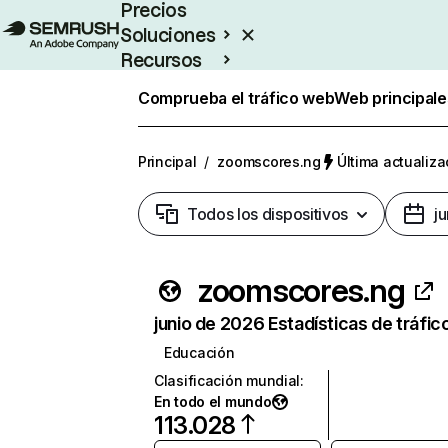
Precios
Soluciones
Recursos
Empresas
Comprueba el tráfico web
Web principale
Principal
/
zoomscores.ng
Última actualiza
Todos los dispositivos
j
zoomscores.ng
junio de 2026 Estadísticas de tráfic
Educación
Clasificación mundial
:
En todo el mundo
113.028