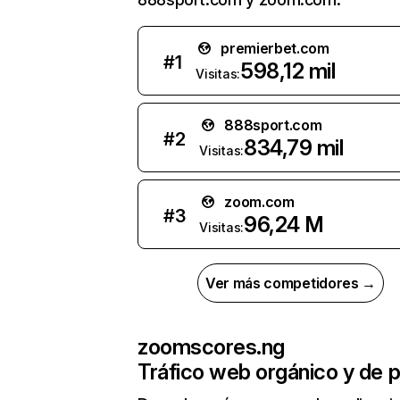
premierbet.com
#
1
598,12 mil
Visitas:
888sport.com
#
2
834,79 mil
Visitas:
zoom.com
#
3
96,24 M
Visitas:
Ver más competidores →
zoomscores.ng
Tráfico web orgánico y de 