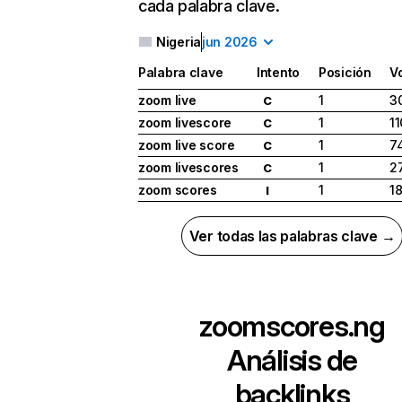
cada palabra clave.
Nigeria
jun 2026
Palabra clave
Intento
Posición
V
zoom live
1
3
C
zoom livescore
1
1
C
zoom live score
1
7
C
zoom livescores
1
27
C
zoom scores
1
18
I
Ver todas las palabras clave →
zoomscores.ng
Análisis de
backlinks