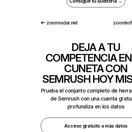
Consigue tu auditoría →
zoomradar.net
zoomtofi
DEJA A TU
COMPETENCIA EN
CUNETA CON
SEMRUSH HOY MI
Prueba el conjunto completo de herr
de Semrush con una cuenta gratui
profundiza en los datos
Acceso gratuito a más datos