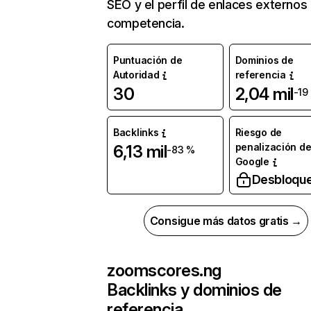
SEO y el perfil de enlaces externos
competencia.
Puntuación de
Dominios de
Autoridad
referencia
30
2,04 mil
-19
Backlinks
Riesgo de
penalización d
6,13 mil
-83 %
Google
Desbloqu
Consigue más datos gratis →
zoomscores.ng
Backlinks y dominios de
referencia