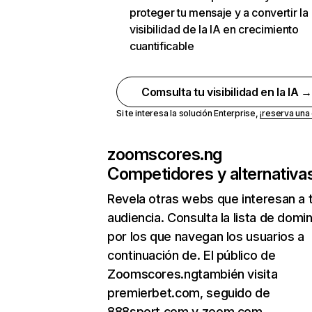
proteger tu mensaje y a convertir la
visibilidad de la IA en crecimiento
cuantificable
Comsulta tu visibilidad en la IA 
Si te interesa la solución Enterprise,
¡reserva un
zoomscores.ng
Competidores y alternativa
Revela otras webs que interesan a 
audiencia. Consulta la lista de domi
por los que navegan los usuarios a
continuación de. El público de
Zoomscores.ngtambién visita
premierbet.com, seguido de
888sport.com y zoom.com.