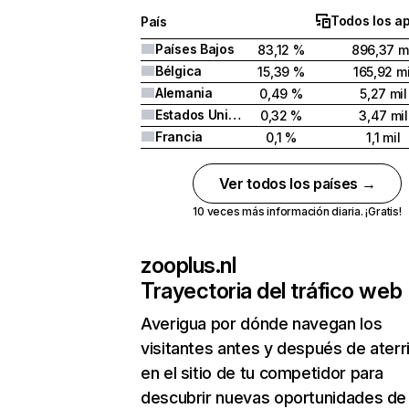
Todos los a
País
Países Bajos
83,12 %
896,37 m
Bélgica
15,39 %
165,92 mi
Alemania
0,49 %
5,27 mil
Estados Unidos
0,32 %
3,47 mil
Francia
0,1 %
1,1 mil
Ver todos los países →
10 veces más información diaria. ¡Gratis!
zooplus.nl
Trayectoria del tráfico web
Averigua por dónde navegan los
visitantes antes y después de aterr
en el sitio de tu competidor para
descubrir nuevas oportunidades de