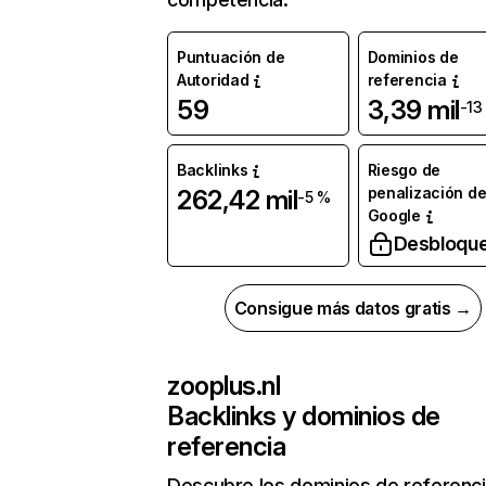
Puntuación de
Dominios de
Autoridad
referencia
59
3,39 mil
-13
Backlinks
Riesgo de
penalización d
262,42 mil
-5 %
Google
Desbloqu
Consigue más datos gratis →
zooplus.nl
Backlinks y dominios de
referencia
Descubre los dominios de referenc