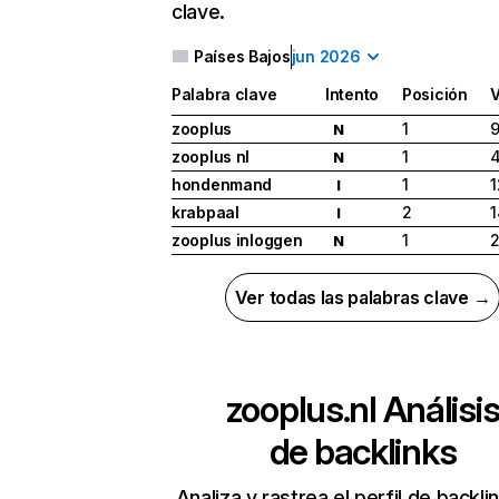
clave.
Países Bajos
jun 2026
Palabra clave
Intento
Posición
zooplus
1
9
N
zooplus nl
1
N
hondenmand
1
1
I
krabpaal
2
1
I
zooplus inloggen
1
N
Ver todas las palabras clave →
zooplus.nl
Análisi
de backlinks
Analiza y rastrea el perfil de backli