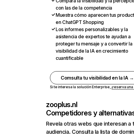
Compara la visibilidad y la percepci
con las de la competencia
Muestra cómo aparecen tus produc
en ChatGPT Shopping
Los informes personalizables y la
asistencia de expertos te ayudan a
proteger tu mensaje y a convertir la
visibilidad de la IA en crecimiento
cuantificable
Comsulta tu visibilidad en la IA 
Si te interesa la solución Enterprise,
¡reserva un
zooplus.nl
Competidores y alternativa
Revela otras webs que interesan a 
audiencia. Consulta la lista de domi