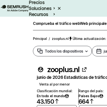
Precios
Soluciones
Recursos
Empresas
Comprueba el tráfico web
Web principale
Principal
/
zooplus.nl
Última actualización:
Todos los dispositivos
j
zooplus.nl
junio de 2026 Estadísticas de tráfic
Venta al por menor
Clasificación mundial
:
Rango del país
:
En todo el mundo
Países Bajos
43.150
664