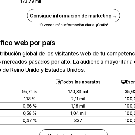
173,79 mil
Consigue información de marketing →
10 veces más información diaria. ¡Gratis!
fico web por país
stribución global de los visitantes web de tu competen
 mercados pasados por alto. La audiencia mayoritaria d
o de Reino Unido y Estados Unidos.
Todos los aparatos
Escr
95,71 %
170,83 mil
35,6
1,18 %
2,11 mil
100,
0,66 %
1,18 mil
100,
0,58 %
1,04 mil
100,
0,47 %
837
100,