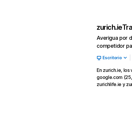
zurich.ie
Tra
Averigua por d
competidor par
Escritorio
En zurich.ie, lo
google.com (25,95
zurichlife.ie y z