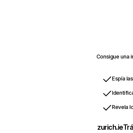
Consigue una i
Espía la
Identifi
Revela l
zurich.ie
Trá