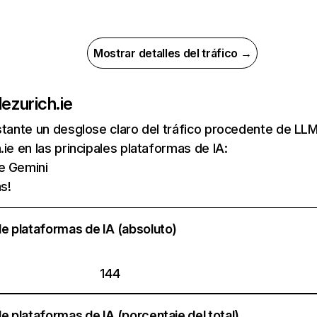
Mostrar detalles del tráfico →
de
zurich.ie
nstante un desglose claro del tráfico procedente de 
.ie en las principales plataformas de IA:
de Gemini
s!
e plataformas de IA (absoluto)
144
e plataformas de IA (porcentaje del total)