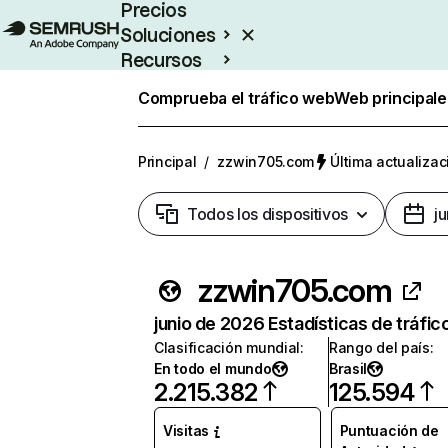
Precios
Soluciones
Recursos
Empresas
Comprueba el tráfico web
Web principale
Principal
/
zzwin705.com
Última actualizac
Todos los dispositivos
j
zzwin705.com
junio de 2026 Estadísticas de tráfic
Clasificación mundial
:
Rango del país
:
En todo el mundo
Brasil
2.215.382
125.594
Visitas
Puntuación de