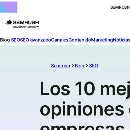
SEMRUSH
Blog
SEO
SEO avanzado
Canales
Contenido
Marketing
Noticias
Semrush
Blog
SEO
Los 10 mej
opiniones 
empresas