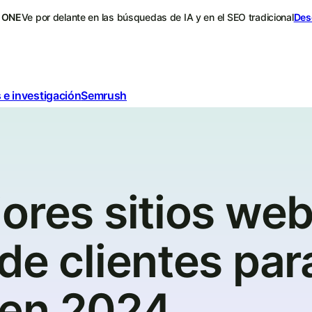
 ONE
Ve por delante en las búsquedas de IA y en el SEO tradicional
Des
 e investigación
Semrush
ores sitios we
de clientes par
 en 2024