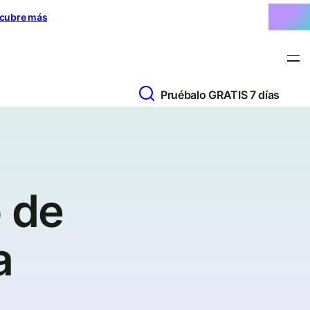
cubre más
Pruébalo GRATIS 7 días
b de
a