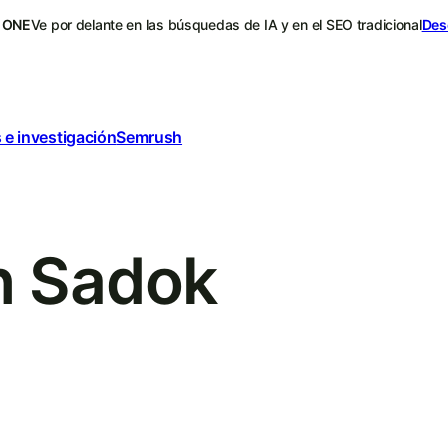
 ONE
Ve por delante en las búsquedas de IA y en el SEO tradicional
Des
 e investigación
Semrush
n Sadok