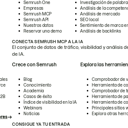
Semrush One
Investigación de palabra
Empresas
Análisis de la competen
Semrush MCP
Análisis de mercado
Semrush API
SEO local
Nuestros datos
Sentimiento de marca en
Reservar una demo
Análisis de backlinks
CONECTA SEMRUSH MCP A LA IA
El conjunto de datos de tráfico, visibilidad y anális
de IA.
Crece con Semrush
Explora las herramien
ales
Blog
Comprobador de vis
rce
Conocimiento
Herramienta de c
Academia
Comprobador de trá
B2B
Casos de éxito
Herramienta de pa
Índice de visibilidad en la IA
Herramienta de c
Webinars
Principales sitios 
Noticias
Explora otras herr
ores
CONSIGUE YA TU ENTRADA