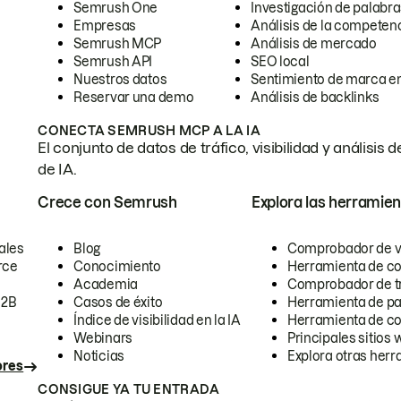
Semrush One
Investigación de palabra
Empresas
Análisis de la competen
Semrush MCP
Análisis de mercado
Semrush API
SEO local
Nuestros datos
Sentimiento de marca en
Reservar una demo
Análisis de backlinks
CONECTA SEMRUSH MCP A LA IA
El conjunto de datos de tráfico, visibilidad y anális
de IA.
Crece con Semrush
Explora las herramien
ales
Blog
Comprobador de vis
rce
Conocimiento
Herramienta de c
Academia
Comprobador de trá
B2B
Casos de éxito
Herramienta de pa
Índice de visibilidad en la IA
Herramienta de c
Webinars
Principales sitios 
Noticias
Explora otras herr
ores
CONSIGUE YA TU ENTRADA