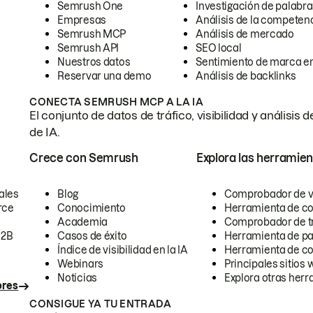
Semrush One
Investigación de palabra
Empresas
Análisis de la competen
Semrush MCP
Análisis de mercado
Semrush API
SEO local
Nuestros datos
Sentimiento de marca en
Reservar una demo
Análisis de backlinks
CONECTA SEMRUSH MCP A LA IA
El conjunto de datos de tráfico, visibilidad y anális
de IA.
Crece con Semrush
Explora las herramien
ales
Blog
Comprobador de vis
rce
Conocimiento
Herramienta de c
Academia
Comprobador de trá
B2B
Casos de éxito
Herramienta de pa
Índice de visibilidad en la IA
Herramienta de c
Webinars
Principales sitios 
Noticias
Explora otras herr
ores
CONSIGUE YA TU ENTRADA