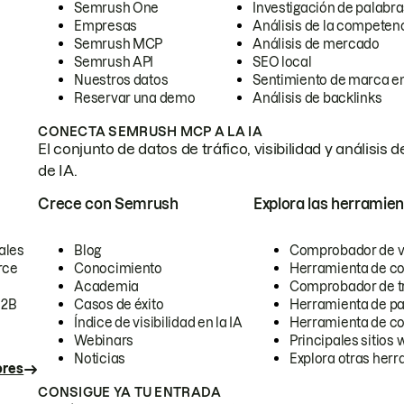
Semrush One
Investigación de palabra
Empresas
Análisis de la competen
Semrush MCP
Análisis de mercado
Semrush API
SEO local
Nuestros datos
Sentimiento de marca en
Reservar una demo
Análisis de backlinks
CONECTA SEMRUSH MCP A LA IA
El conjunto de datos de tráfico, visibilidad y anális
de IA.
Crece con Semrush
Explora las herramien
ales
Blog
Comprobador de vis
rce
Conocimiento
Herramienta de c
Academia
Comprobador de trá
B2B
Casos de éxito
Herramienta de pa
Índice de visibilidad en la IA
Herramienta de c
Webinars
Principales sitios 
Noticias
Explora otras herr
ores
CONSIGUE YA TU ENTRADA