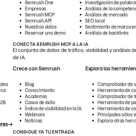
Semrush One
Investigación de palabra
Empresas
Análisis de la competen
Semrush MCP
Análisis de mercado
Semrush API
SEO local
Nuestros datos
Sentimiento de marca en
Reservar una demo
Análisis de backlinks
CONECTA SEMRUSH MCP A LA IA
El conjunto de datos de tráfico, visibilidad y anális
de IA.
Crece con Semrush
Explora las herramien
ales
Blog
Comprobador de vis
rce
Conocimiento
Herramienta de c
Academia
Comprobador de trá
B2B
Casos de éxito
Herramienta de pa
Índice de visibilidad en la IA
Herramienta de c
Webinars
Principales sitios 
Noticias
Explora otras herr
ores
CONSIGUE YA TU ENTRADA