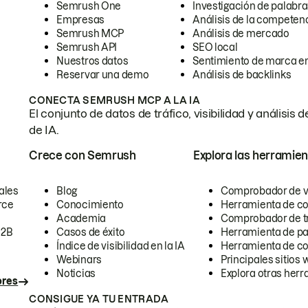
Semrush One
Investigación de palabra
Empresas
Análisis de la competen
Semrush MCP
Análisis de mercado
Semrush API
SEO local
Nuestros datos
Sentimiento de marca en
Reservar una demo
Análisis de backlinks
CONECTA SEMRUSH MCP A LA IA
El conjunto de datos de tráfico, visibilidad y anális
de IA.
Crece con Semrush
Explora las herramien
ales
Blog
Comprobador de vis
rce
Conocimiento
Herramienta de c
Academia
Comprobador de trá
B2B
Casos de éxito
Herramienta de pa
Índice de visibilidad en la IA
Herramienta de c
Webinars
Principales sitios 
Noticias
Explora otras herr
ores
CONSIGUE YA TU ENTRADA