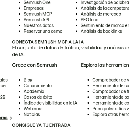
Semrush One
Investigación de palabra
Empresas
Análisis de la competen
Semrush MCP
Análisis de mercado
Semrush API
SEO local
Nuestros datos
Sentimiento de marca en
Reservar una demo
Análisis de backlinks
CONECTA SEMRUSH MCP A LA IA
El conjunto de datos de tráfico, visibilidad y anális
de IA.
Crece con Semrush
Explora las herramien
ales
Blog
Comprobador de vis
rce
Conocimiento
Herramienta de c
Academia
Comprobador de trá
B2B
Casos de éxito
Herramienta de pa
Índice de visibilidad en la IA
Herramienta de c
Webinars
Principales sitios 
Noticias
Explora otras herr
ores
CONSIGUE YA TU ENTRADA