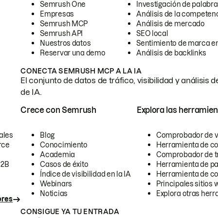
Semrush One
Investigación de palabra
Empresas
Análisis de la competen
Semrush MCP
Análisis de mercado
Semrush API
SEO local
Nuestros datos
Sentimiento de marca en
Reservar una demo
Análisis de backlinks
CONECTA SEMRUSH MCP A LA IA
El conjunto de datos de tráfico, visibilidad y anális
de IA.
Crece con Semrush
Explora las herramien
ales
Blog
Comprobador de vis
rce
Conocimiento
Herramienta de c
Academia
Comprobador de trá
B2B
Casos de éxito
Herramienta de pa
Índice de visibilidad en la IA
Herramienta de c
Webinars
Principales sitios 
Noticias
Explora otras herr
ores
CONSIGUE YA TU ENTRADA