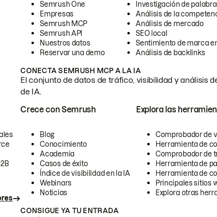
Semrush One
Investigación de palabra
Empresas
Análisis de la competen
Semrush MCP
Análisis de mercado
Semrush API
SEO local
Nuestros datos
Sentimiento de marca en
Reservar una demo
Análisis de backlinks
CONECTA SEMRUSH MCP A LA IA
El conjunto de datos de tráfico, visibilidad y anális
de IA.
Crece con Semrush
Explora las herramien
ales
Blog
Comprobador de vis
rce
Conocimiento
Herramienta de c
Academia
Comprobador de trá
B2B
Casos de éxito
Herramienta de pa
Índice de visibilidad en la IA
Herramienta de c
Webinars
Principales sitios 
Noticias
Explora otras herr
ores
CONSIGUE YA TU ENTRADA