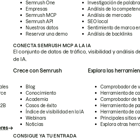
Semrush One
Investigación de palabra
Empresas
Análisis de la competen
Semrush MCP
Análisis de mercado
Semrush API
SEO local
Nuestros datos
Sentimiento de marca en
Reservar una demo
Análisis de backlinks
CONECTA SEMRUSH MCP A LA IA
El conjunto de datos de tráfico, visibilidad y anális
de IA.
Crece con Semrush
Explora las herramien
ales
Blog
Comprobador de vis
rce
Conocimiento
Herramienta de c
Academia
Comprobador de trá
B2B
Casos de éxito
Herramienta de pa
Índice de visibilidad en la IA
Herramienta de c
Webinars
Principales sitios 
Noticias
Explora otras herr
ores
CONSIGUE YA TU ENTRADA