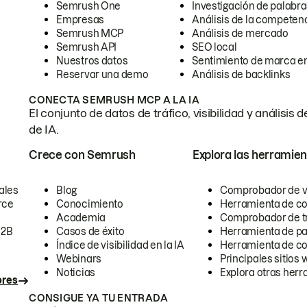
Semrush One
Investigación de palabra
Empresas
Análisis de la competen
Semrush MCP
Análisis de mercado
Semrush API
SEO local
Nuestros datos
Sentimiento de marca en
Reservar una demo
Análisis de backlinks
CONECTA SEMRUSH MCP A LA IA
El conjunto de datos de tráfico, visibilidad y anális
de IA.
Crece con Semrush
Explora las herramien
ales
Blog
Comprobador de vis
rce
Conocimiento
Herramienta de c
Academia
Comprobador de trá
B2B
Casos de éxito
Herramienta de pa
Índice de visibilidad en la IA
Herramienta de c
Webinars
Principales sitios 
Noticias
Explora otras herr
ores
CONSIGUE YA TU ENTRADA