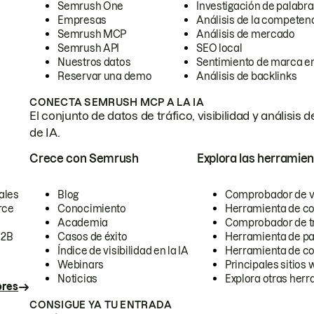
Semrush One
Investigación de palabra
Empresas
Análisis de la competen
Semrush MCP
Análisis de mercado
Semrush API
SEO local
Nuestros datos
Sentimiento de marca en
Reservar una demo
Análisis de backlinks
CONECTA SEMRUSH MCP A LA IA
El conjunto de datos de tráfico, visibilidad y anális
de IA.
Crece con Semrush
Explora las herramien
ales
Blog
Comprobador de vis
rce
Conocimiento
Herramienta de c
Academia
Comprobador de trá
B2B
Casos de éxito
Herramienta de pa
Índice de visibilidad en la IA
Herramienta de c
Webinars
Principales sitios 
Noticias
Explora otras herr
ores
CONSIGUE YA TU ENTRADA