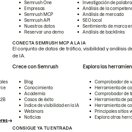
Semrush One
Investigación de palabra
Empresas
Análisis de la competen
Semrush MCP
Análisis de mercado
Semrush API
SEO local
Nuestros datos
Sentimiento de marca en
Reservar una demo
Análisis de backlinks
CONECTA SEMRUSH MCP A LA IA
El conjunto de datos de tráfico, visibilidad y anális
de IA.
Crece con Semrush
Explora las herramien
ales
Blog
Comprobador de vis
rce
Conocimiento
Herramienta de c
Academia
Comprobador de trá
B2B
Casos de éxito
Herramienta de pa
Índice de visibilidad en la IA
Herramienta de c
Webinars
Principales sitios 
Noticias
Explora otras herr
ores
CONSIGUE YA TU ENTRADA