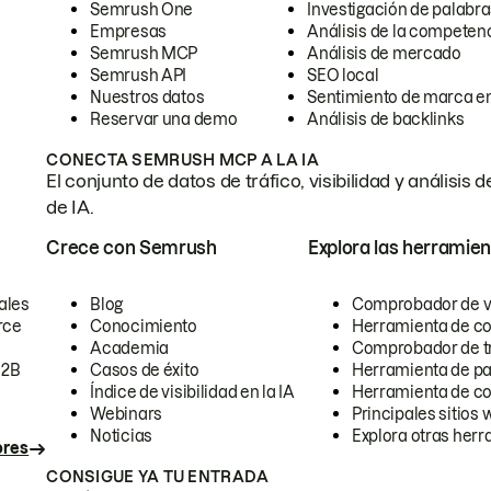
Semrush One
Investigación de palabra
Empresas
Análisis de la competen
Semrush MCP
Análisis de mercado
Semrush API
SEO local
Nuestros datos
Sentimiento de marca en
Reservar una demo
Análisis de backlinks
CONECTA SEMRUSH MCP A LA IA
El conjunto de datos de tráfico, visibilidad y anális
de IA.
Crece con Semrush
Explora las herramien
ales
Blog
Comprobador de vis
rce
Conocimiento
Herramienta de c
Academia
Comprobador de trá
B2B
Casos de éxito
Herramienta de pa
Índice de visibilidad en la IA
Herramienta de c
Webinars
Principales sitios 
Noticias
Explora otras herr
ores
CONSIGUE YA TU ENTRADA