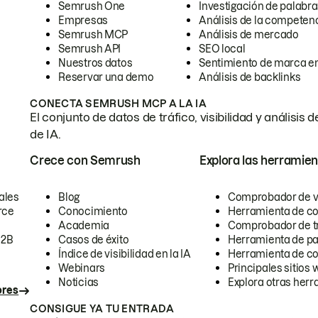
Semrush One
Investigación de palabra
Empresas
Análisis de la competen
Semrush MCP
Análisis de mercado
Semrush API
SEO local
Nuestros datos
Sentimiento de marca en
Reservar una demo
Análisis de backlinks
CONECTA SEMRUSH MCP A LA IA
El conjunto de datos de tráfico, visibilidad y anális
de IA.
Crece con Semrush
Explora las herramien
ales
Blog
Comprobador de vis
rce
Conocimiento
Herramienta de c
Academia
Comprobador de trá
B2B
Casos de éxito
Herramienta de pa
Índice de visibilidad en la IA
Herramienta de c
Webinars
Principales sitios 
Noticias
Explora otras herr
ores
CONSIGUE YA TU ENTRADA